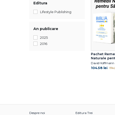
Editura
Lifestyle Publishing
An publicare
2025
2016
Pachet Reme
Naturale pen
Sănătate
David Hoffmann
104.58 lei
174.
Despre noi
Editura Trei