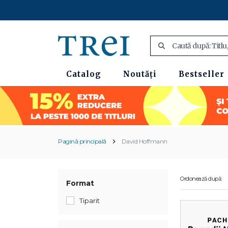
Catalog
Noutăți
Bestseller
Pagină principală
David Hoffmann
Ordonează după:
Format
Tiparit