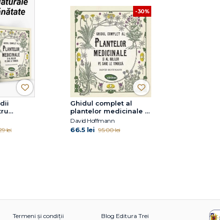
-30%
dii
Ghidul complet al
tru
plantelor medicinale și
al bolilor pe care le
David Hoffmann
vindecă
66.5 lei
29 lei
95.00 lei
Termeni și condiții
Blog Editura Trei