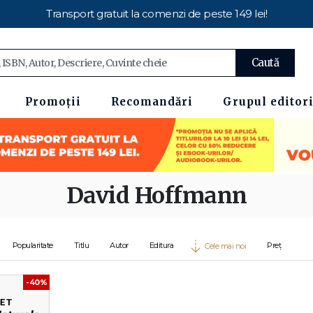
Transport gratuit la comenzi de peste 149 lei!
Caută
Promoții
Recomandări
Grupul editori
David Hoffmann
Popularitate
Titlu
Autor
Editura
Preț
Cele mai noi
-40%