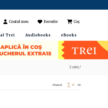
Contul meu
Favorite
Coș
al Trei
Audiobooks
eBooks
2 cărți /
Afișează:
30
60