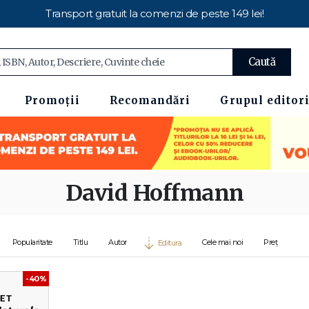
Transport gratuit la comenzi de peste 149 lei!
Caută
Promoții
Recomandări
Grupul editori
David Hoffmann
Popularitate
Titlu
Autor
Cele mai noi
Preț
Editura
-40%