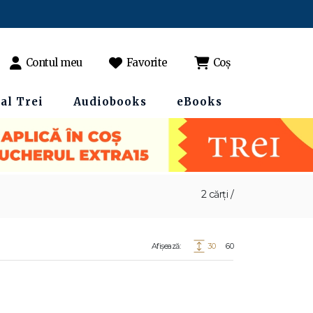
Contul meu
Favorite
Coș
al Trei
Audiobooks
eBooks
2 cărți /
Afișează:
30
60