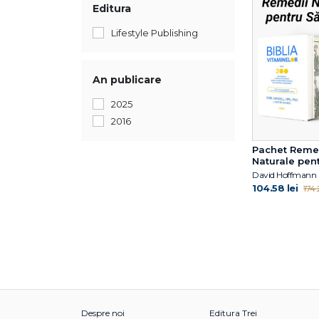
Editura
Lifestyle Publishing
An publicare
2025
2016
Pachet Reme
Naturale pen
Sănătate
David Hoffmann
104.58 lei
174.
Despre noi
Editura Trei