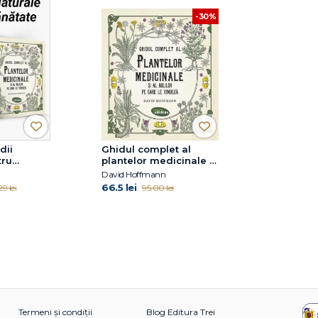
-30%
dii
Ghidul complet al
tru
plantelor medicinale și
al bolilor pe care le
David Hoffmann
vindecă
66.5 lei
29 lei
95.00 lei
Termeni și condiții
Blog Editura Trei