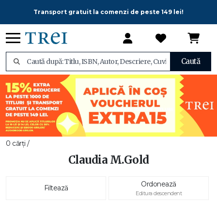
Transport gratuit la comenzi de peste 149 lei!
Caută
0 cărți /
Claudia M.Gold
Ordonează
Filtează
Editura descendent