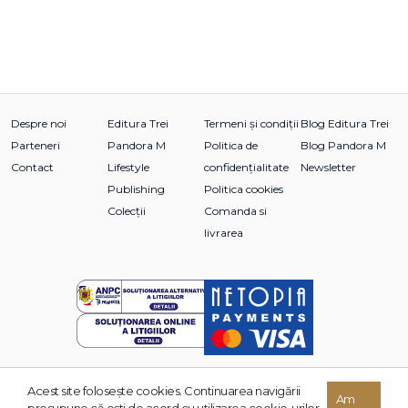
Despre noi
Editura Trei
Termeni și condiții
Blog Editura Trei
Parteneri
Pandora M
Politica de
Blog Pandora M
Contact
Lifestyle
confidențialitate
Newsletter
Publishing
Politica cookies
Colecții
Comanda si
livrarea
Acest site foloseşte cookies. Continuarea navigării
© 2026 Grupul Editorial TREI. Toate drepturile rezervate.
Am
presupune că eşti de acord cu utilizarea cookie-urilor.