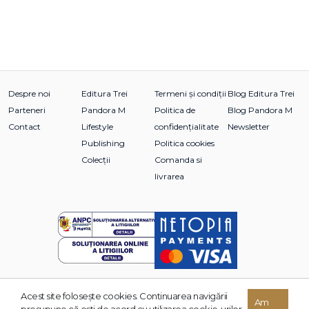
Despre noi
Editura Trei
Termeni și condiții
Blog Editura Trei
Parteneri
Pandora M
Politica de
Blog Pandora M
Contact
Lifestyle
confidențialitate
Newsletter
Publishing
Politica cookies
Colecții
Comanda si
livrarea
Acest site foloseşte cookies. Continuarea navigării
© 2026 Grupul Editorial TREI. Toate drepturile rezervate.
Am
presupune că eşti de acord cu utilizarea cookie-urilor.