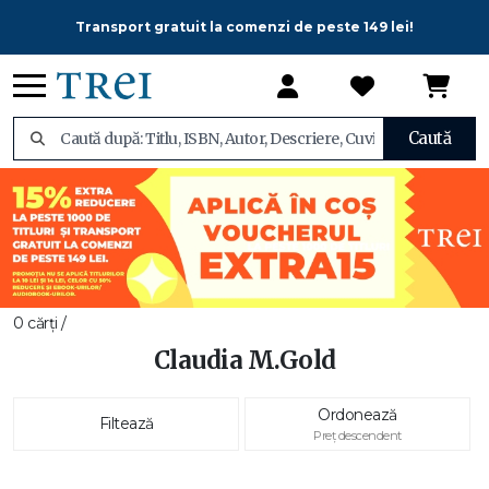
Transport gratuit la comenzi de peste 149 lei!
Caută
0 cărți /
Claudia M.Gold
Ordonează
Filtează
Preț descendent