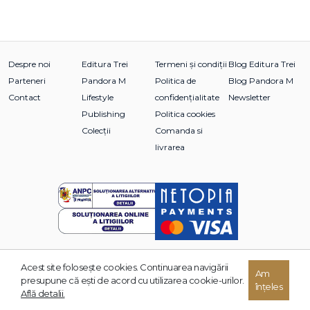
Despre noi
Editura Trei
Termeni și condiții
Blog Editura Trei
Parteneri
Pandora M
Politica de
Blog Pandora M
Contact
Lifestyle
confidențialitate
Newsletter
Publishing
Politica cookies
Colecții
Comanda si
livrarea
Acest site foloseşte cookies. Continuarea navigării
© 2026 Grupul Editorial TREI. Toate drepturile rezervate.
Am
presupune că eşti de acord cu utilizarea cookie-urilor.
înțeles
Dezvoltat de:
Află detalii.