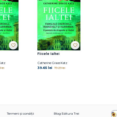
Fiicele Ialtei
Katz
Catherine Grace Katz
39.65 lei
 lei
79.29 lei
Termeni și condiții
Blog Editura Trei