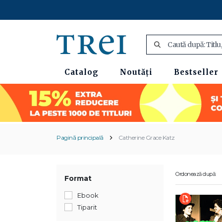
Catalog
Noutăți
Bestseller
Pagină principală
Catherine Grace Katz
Ordonează după:
Format
Ebook
Tiparit