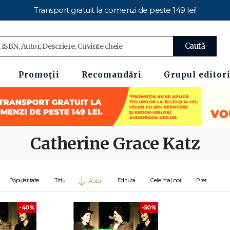
Transport gratuit la comenzi de peste 149 lei!
Caută
Promoții
Recomandări
Grupul editori
Catherine Grace Katz
Popularitate
Titlu
Editura
Cele mai noi
Preț
Autor
-40%
-50%