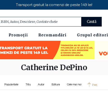
Transport gratuit la comenzi de peste 149 lei!
Caută
Promoții
Recomandări
Grupul editori
Catherine DePino
Popularitate
Titlu
Autor
Editura
Cele mai noi
Preț