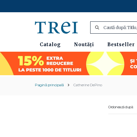
Catalog
Noutăți
Bestseller
Pagină principală
Catherine DePino
Ordonează după: