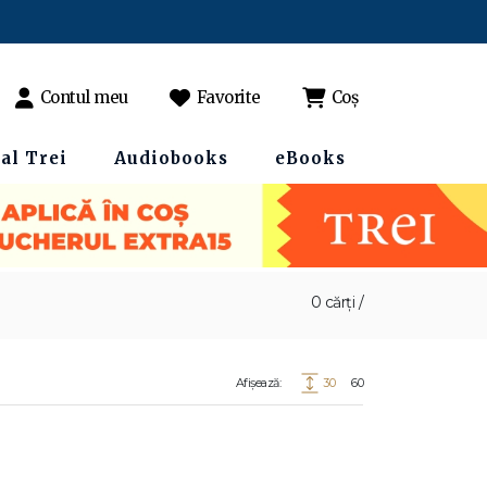
Contul meu
Favorite
Coș
al Trei
Audiobooks
eBooks
0 cărți /
Afișează:
30
60