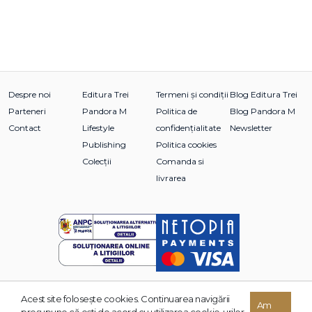
Despre noi
Editura Trei
Termeni și condiții
Blog Editura Trei
Parteneri
Pandora M
Politica de
Blog Pandora M
Contact
Lifestyle
confidențialitate
Newsletter
Publishing
Politica cookies
Colecții
Comanda si
livrarea
Acest site foloseşte cookies. Continuarea navigării
© 2026 Grupul Editorial TREI. Toate drepturile rezervate.
Am
presupune că eşti de acord cu utilizarea cookie-urilor.