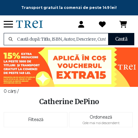
Transport gratuit la comenzi de peste 149 lei!
Caută
0 cărți /
Catherine DePino
Ordonează
Filtează
Cele mai noi descendent