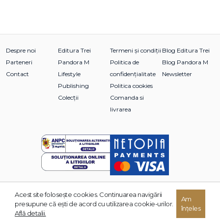
Despre noi
Editura Trei
Termeni și condiții
Blog Editura Trei
Parteneri
Pandora M
Politica de
Blog Pandora M
Contact
Lifestyle
confidențialitate
Newsletter
Publishing
Politica cookies
Colecții
Comanda si
livrarea
Acest site foloseşte cookies. Continuarea navigării
© 2026 Grupul Editorial TREI. Toate drepturile rezervate.
Am
presupune că eşti de acord cu utilizarea cookie-urilor.
înțeles
Dezvoltat de:
Află detalii.