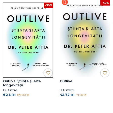
-40%
-30%
Outlive. Știința și arta
Outlive
longevității
Bill Gifford
Bill Gifford
62.3 lei
42.72 lei
89.00 lei
71.20 lei