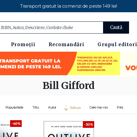
Transport gratuit la comenzi de peste 149 lei!
Caută
Promoții
Recomandări
Grupul editori
Bill Gifford
Popularitate
Titlu
Autor
Cele mai noi
Preț
Editura
-40%
-30%