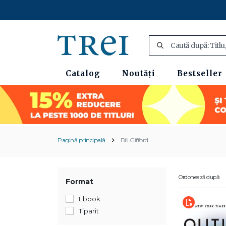
Catalog
Noutăți
Bestseller
Pagină principală
Bill Gifford
Ordonează după:
Format
Ebook
Tiparit