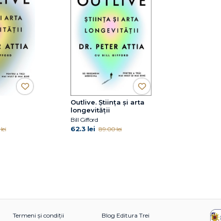
Outlive. Știința și arta
longevității
Bill Gifford
62.3 lei
lei
89.00 lei
Termeni și condiții
Blog Editura Trei