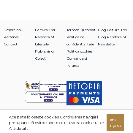
Despre noi
Editura Trei
Termeni și condiții
Blog Editura Trei
Parteneri
Pandora M
Politica de
Blog Pandora M
Contact
Lifestyle
confidențialitate
Newsletter
Publishing
Politica cookies
Colecții
Comanda si
livrarea
Acest site foloseşte cookies. Continuarea navigării
© 2026 Grupul Editorial TREI. Toate drepturile rezervate.
Am
presupune că eşti de acord cu utilizarea cookie-urilor.
înțeles
Dezvoltat de:
Află detalii.