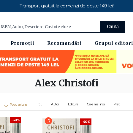
Transport gratuit la comenzi de peste 149 lei!
Caută
Promoții
Recomandări
Grupul editori
Alex Christofi
Titlu
Autor
Editura
Cele mai noi
Preț
Popularitate
-30%
-40%