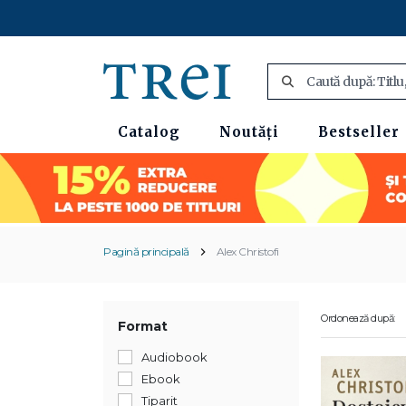
Catalog
Noutăți
Bestseller
Pagină principală
Alex Christofi
Ordonează după:
Format
Audiobook
Ebook
Tiparit