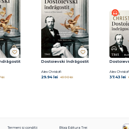
ndrăgostit
Dostoievski îndrăgostit
Dostoievs
Alex Christofi
Alex Christof
29.94 lei
37.43 lei
 lei
49.90 lei
Termeni și condiții
Blog Editura Trei