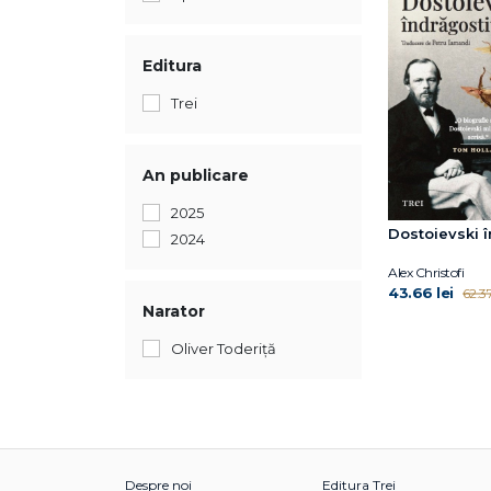
Editura
Trei
An publicare
2025
Dostoievski î
2024
Alex Christofi
43.66 lei
62.37
Narator
Oliver Toderiță
Despre noi
Editura Trei