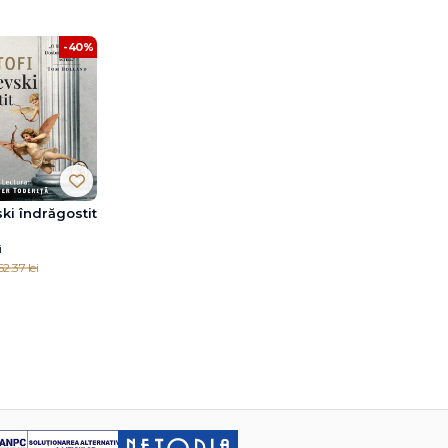
-40%
ki îndrăgostit
i
62.37 lei