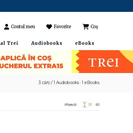
Contul meu
Favorite
Coș
al Trei
Audiobooks
eBooks
3 cărți / 1 Audiobooks · 1 eBooks
Afișează:
30
60