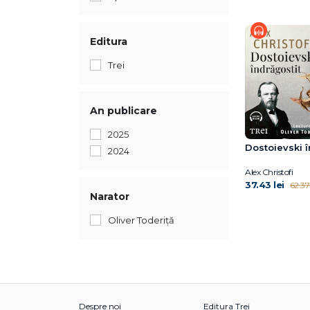
Editura
Trei
An publicare
2025
Dostoievski î
2024
Alex Christofi
37.43 lei
62.37 
Narator
Oliver Toderiță
Despre noi
Editura Trei