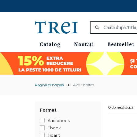
Catalog
Noutăți
Bestseller
Pagină principală
Alex Christofi
Ordonează după:
Format
Audiobook
Ebook
Tiparit