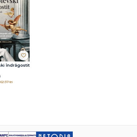
ki îndrăgostit
i
62.37 lei