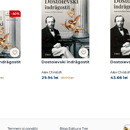
-40%
ndrăgostit
Dostoievski îndrăgostit
Dostoievs
Alex Christofi
Alex Christof
29.94 lei
43.66 lei
lei
49.90 lei
Termeni și condiții
Blog Editura Trei