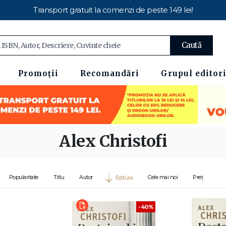
Transport gratuit la comenzi de peste 149 lei!
Caută
Promoții
Recomandări
Grupul editori
Alex Christofi
Popularitate
Titlu
Autor
Cele mai noi
Preț
Editura
-40%