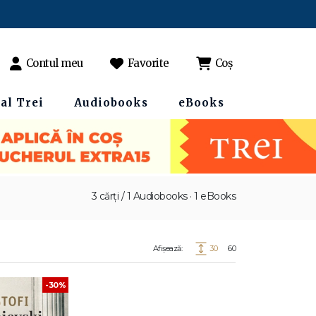
Contul meu
Favorite
Coș
al Trei
Audiobooks
eBooks
3 cărți / 1 Audiobooks · 1 eBooks
Afișează:
30
60
-30%