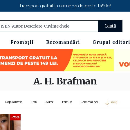
Transport gratuit la comenzi de peste 149 lei!
Caută
Promoții
Recomandări
Grupul editori
A. H. Brafman
Popularitate
Titlu
Autor
Editura
Cele mai noi
Preț
-75%