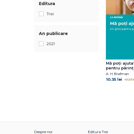
Editura
Trei
An publicare
2021
Mă poți ajuta
pentru părinț
A. H. Brafman
10.35 lei
41.23 l
Despre noi
Editura Trei