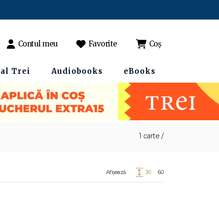
Contul meu
Favorite
Coș
al Trei
Audiobooks
eBooks
1 carte /
Afișează:
30
60