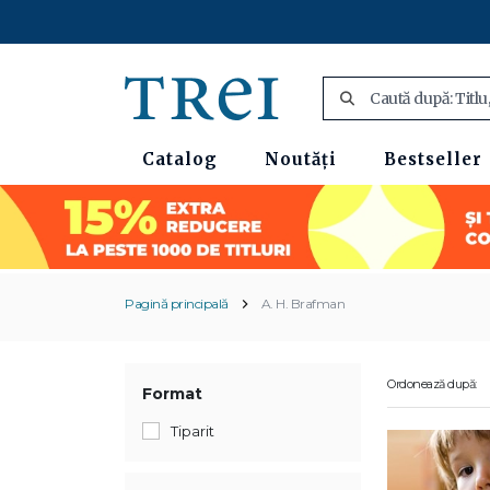
Catalog
Noutăți
Bestseller
Pagină principală
A. H. Brafman
Ordonează după:
Format
Tiparit