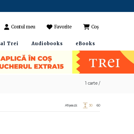
Contul meu
Favorite
Coș
al Trei
Audiobooks
eBooks
1 carte /
Afișează:
30
60