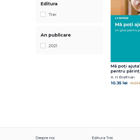
Editura
Trei
An publicare
2021
Mă poți ajuta
pentru părinț
A. H. Brafman
10.35 lei
41.23 l
Despre noi
Editura Trei