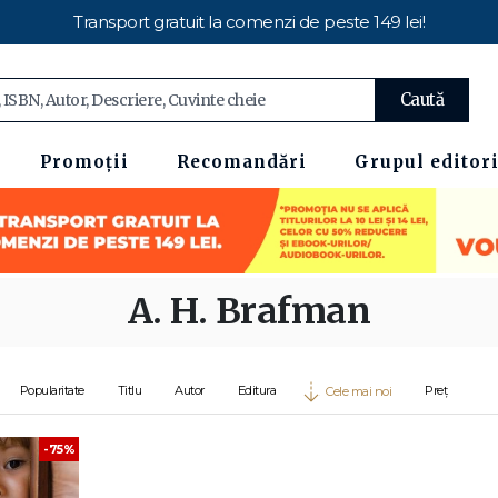
Transport gratuit la comenzi de peste 149 lei!
Caută
Promoții
Recomandări
Grupul editori
A. H. Brafman
Popularitate
Titlu
Autor
Editura
Preț
Cele mai noi
-75%