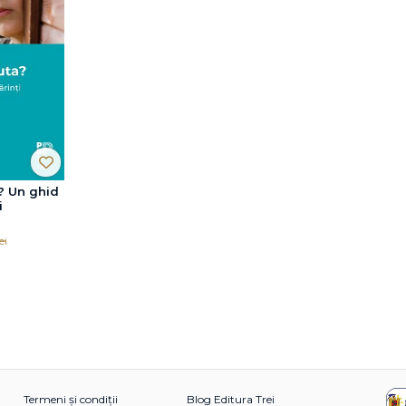
? Un ghid
i
ei
Termeni și condiții
Blog Editura Trei