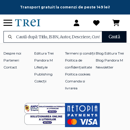
Transport gratuit la comenzi de peste 149 lei!
Caută
Despre noi
Editura Trei
Termeni și condiții
Blog Editura Trei
Parteneri
Pandora M
Politica de
Blog Pandora M
Contact
Lifestyle
confidențialitate
Newsletter
Publishing
Politica cookies
Colecții
Comanda si
livrarea