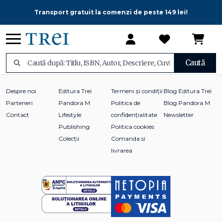
Transport gratuit la comenzi de peste 149 lei!
Caută
Despre noi
Editura Trei
Termeni și condiții
Blog Editura Trei
Parteneri
Pandora M
Politica de
Blog Pandora M
Contact
Lifestyle
confidențialitate
Newsletter
Publishing
Politica cookies
Colecții
Comanda si
livrarea