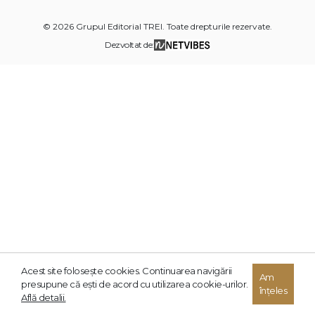
© 2026 Grupul Editorial TREI. Toate drepturile rezervate.
Dezvoltat de:
Acest site foloseşte cookies. Continuarea navigării
Am
presupune că eşti de acord cu utilizarea cookie-urilor.
înțeles
Află detalii.