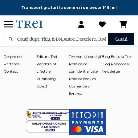
Transport gratuit la comenzi de peste 149 lei!
Caută
Despre noi
Editura Trei
Termeni și condiții
Blog Editura Trei
Parteneri
Pandora M
Politica de
Blog Pandora M
Contact
Lifestyle
confidențialitate
Newsletter
Publishing
Politica cookies
Colecții
Comanda si
livrarea