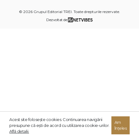
© 2026 Grupul Editorial TREI. Toate drepturile rezervate.
Dezvoltat de:
Acest site foloseşte cookies. Continuarea navigării
Am
presupune că eşti de acord cu utilizarea cookie-urilor.
înțeles
Află detalii.