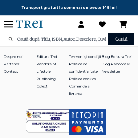
Transport gratuit la comenzi de peste 149 lei!
Caută
Despre noi
Editura Trei
Termeni și condiții
Blog Editura Trei
Parteneri
Pandora M
Politica de
Blog Pandora M
Contact
Lifestyle
confidențialitate
Newsletter
Publishing
Politica cookies
Colecții
Comanda si
livrarea