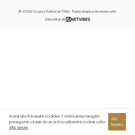
© 2026 Grupul Editorial TREI. Toate drepturile rezervate.
Dezvoltat de:
Acest site foloseşte cookies. Continuarea navigării
Am
presupune că eşti de acord cu utilizarea cookie-urilor.
înțeles
Află detalii.