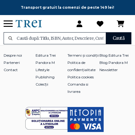
Transport gratuit la comenzi de peste 149 lei!
Caută
Despre noi
Editura Trei
Termeni și condiții
Blog Editura Trei
Parteneri
Pandora M
Politica de
Blog Pandora M
Contact
Lifestyle
confidențialitate
Newsletter
Publishing
Politica cookies
Colecții
Comanda si
livrarea