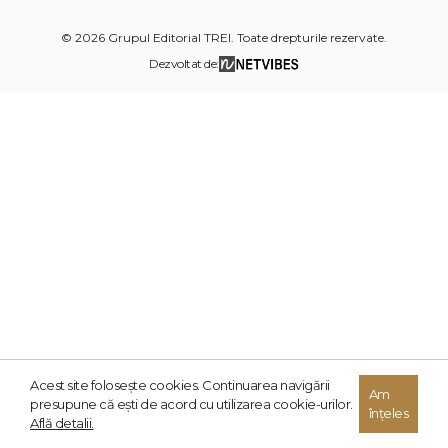
© 2026 Grupul Editorial TREI. Toate drepturile rezervate.
Dezvoltat de:
Acest site foloseşte cookies. Continuarea navigării
Am
presupune că eşti de acord cu utilizarea cookie-urilor.
înțeles
Află detalii.