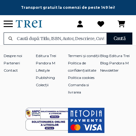
Transport gratuit la comenzi de peste 149 lei!
Caută
Despre noi
Editura Trei
Termeni și condiții
Blog Editura Trei
Parteneri
Pandora M
Politica de
Blog Pandora M
Contact
Lifestyle
confidențialitate
Newsletter
Publishing
Politica cookies
Colecții
Comanda si
livrarea