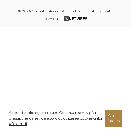
© 2026 Grupul Editorial TREI. Toate drepturile rezervate.
Dezvoltat de:
Acest site foloseşte cookies. Continuarea navigării
Am
presupune că eşti de acord cu utilizarea cookie-urilor.
înțeles
Află detalii.