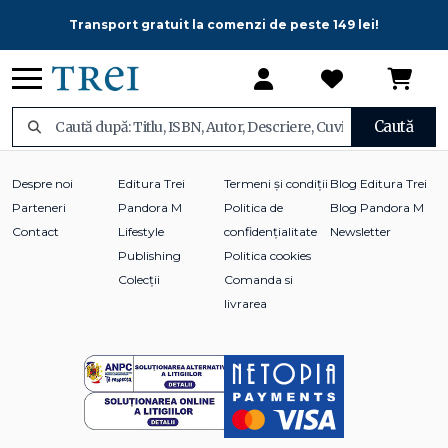
Transport gratuit la comenzi de peste 149 lei!
Caută
Despre noi
Editura Trei
Termeni și condiții
Blog Editura Trei
Parteneri
Pandora M
Politica de
Blog Pandora M
Contact
Lifestyle
confidențialitate
Newsletter
Publishing
Politica cookies
Colecții
Comanda si
livrarea