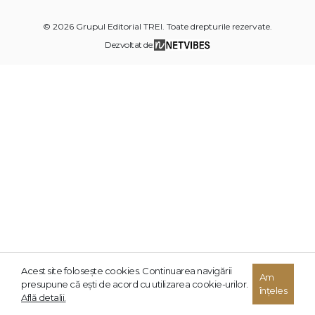
© 2026 Grupul Editorial TREI. Toate drepturile rezervate.
Dezvoltat de:
Acest site foloseşte cookies. Continuarea navigării
Am
presupune că eşti de acord cu utilizarea cookie-urilor.
înțeles
Află detalii.