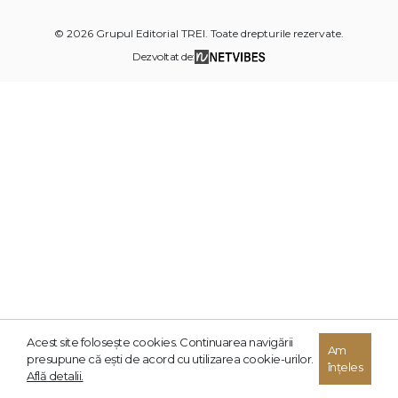
© 2026 Grupul Editorial TREI. Toate drepturile rezervate.
Dezvoltat de:
Acest site foloseşte cookies. Continuarea navigării
Am
presupune că eşti de acord cu utilizarea cookie-urilor.
înțeles
Află detalii.