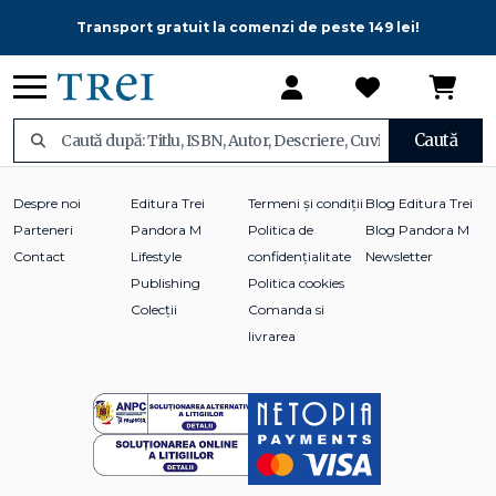
Transport gratuit la comenzi de peste 149 lei!
Caută
Despre noi
Editura Trei
Termeni și condiții
Blog Editura Trei
Parteneri
Pandora M
Politica de
Blog Pandora M
Contact
Lifestyle
confidențialitate
Newsletter
Publishing
Politica cookies
Colecții
Comanda si
livrarea