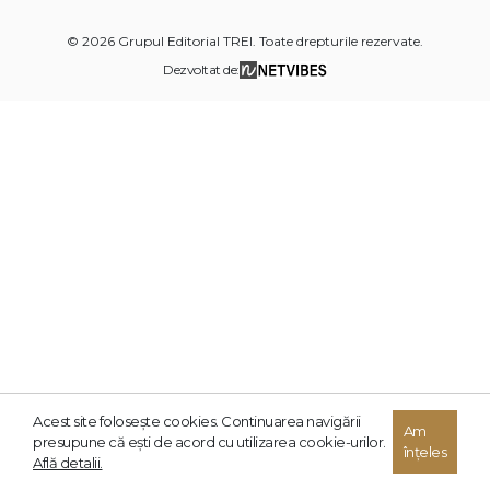
© 2026 Grupul Editorial TREI. Toate drepturile rezervate.
Dezvoltat de:
Acest site foloseşte cookies. Continuarea navigării
Am
presupune că eşti de acord cu utilizarea cookie-urilor.
înțeles
Află detalii.