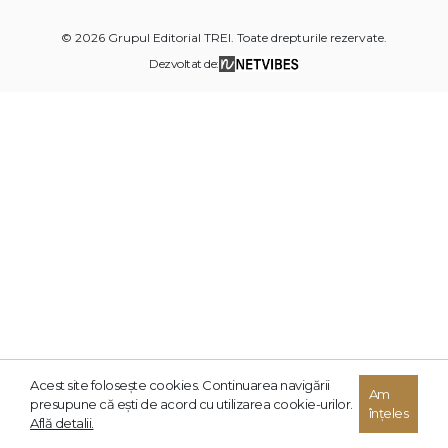
© 2026 Grupul Editorial TREI. Toate drepturile rezervate.
Dezvoltat de:
Acest site foloseşte cookies. Continuarea navigării
Am
presupune că eşti de acord cu utilizarea cookie-urilor.
înțeles
Află detalii.