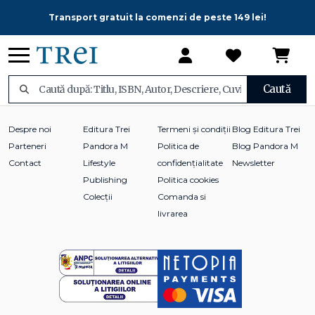
Transport gratuit la comenzi de peste 149 lei!
Caută
Despre noi
Editura Trei
Termeni și condiții
Blog Editura Trei
Parteneri
Pandora M
Politica de
Blog Pandora M
Contact
Lifestyle
confidențialitate
Newsletter
Publishing
Politica cookies
Colecții
Comanda si
livrarea