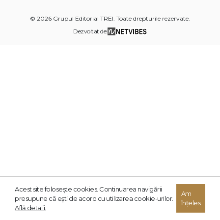
© 2026 Grupul Editorial TREI. Toate drepturile rezervate.
Dezvoltat de:
Acest site foloseşte cookies. Continuarea navigării
Am
presupune că eşti de acord cu utilizarea cookie-urilor.
înțeles
Află detalii.