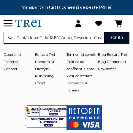
Transport gratuit la comenzi de peste 149 lei!
Caută
Despre noi
Editura Trei
Termeni și condiții
Blog Editura Trei
Parteneri
Pandora M
Politica de
Blog Pandora M
Contact
Lifestyle
confidențialitate
Newsletter
Publishing
Politica cookies
Colecții
Comanda si
livrarea