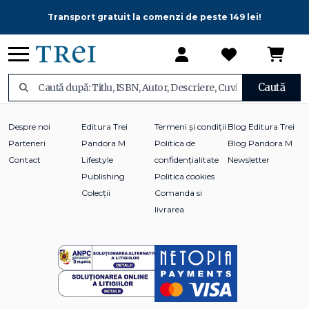
Transport gratuit la comenzi de peste 149 lei!
Caută
Despre noi
Editura Trei
Termeni și condiții
Blog Editura Trei
Parteneri
Pandora M
Politica de
Blog Pandora M
Contact
Lifestyle
confidențialitate
Newsletter
Publishing
Politica cookies
Colecții
Comanda si
livrarea