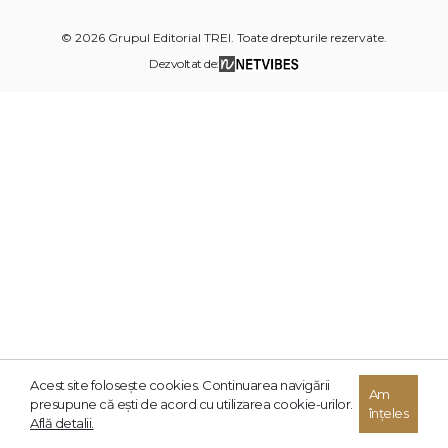
© 2026 Grupul Editorial TREI. Toate drepturile rezervate.
Dezvoltat de:
Acest site foloseşte cookies. Continuarea navigării
Am
presupune că eşti de acord cu utilizarea cookie-urilor.
înțeles
Află detalii.