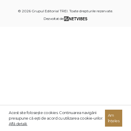
© 2026 Grupul Editorial TREI. Toate drepturile rezervate.
Dezvoltat de:
Acest site foloseşte cookies. Continuarea navigării
Am
presupune că eşti de acord cu utilizarea cookie-urilor.
înțeles
Află detalii.