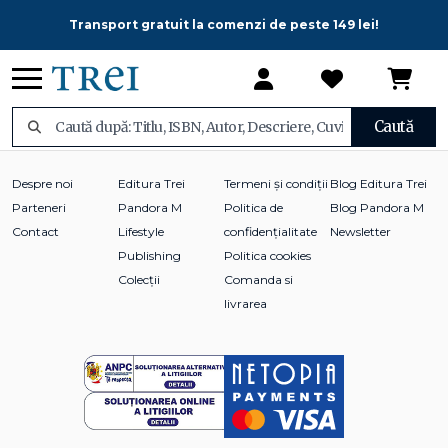
Transport gratuit la comenzi de peste 149 lei!
Caută
Despre noi
Editura Trei
Termeni și condiții
Blog Editura Trei
Parteneri
Pandora M
Politica de
Blog Pandora M
Contact
Lifestyle
confidențialitate
Newsletter
Publishing
Politica cookies
Colecții
Comanda si
livrarea