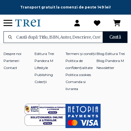
Transport gratuit la comenzi de peste 149 lei!
Caută
Despre noi
Editura Trei
Termeni și condiții
Blog Editura Trei
Parteneri
Pandora M
Politica de
Blog Pandora M
Contact
Lifestyle
confidențialitate
Newsletter
Publishing
Politica cookies
Colecții
Comanda si
livrarea