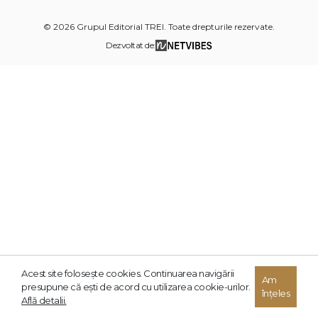
© 2026 Grupul Editorial TREI. Toate drepturile rezervate.
Dezvoltat de:
Acest site foloseşte cookies. Continuarea navigării
Am
presupune că eşti de acord cu utilizarea cookie-urilor.
înțeles
Află detalii.