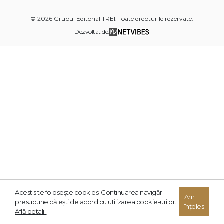
© 2026 Grupul Editorial TREI. Toate drepturile rezervate.
Dezvoltat de:
Acest site foloseşte cookies. Continuarea navigării
Am
presupune că eşti de acord cu utilizarea cookie-urilor.
înțeles
Află detalii.