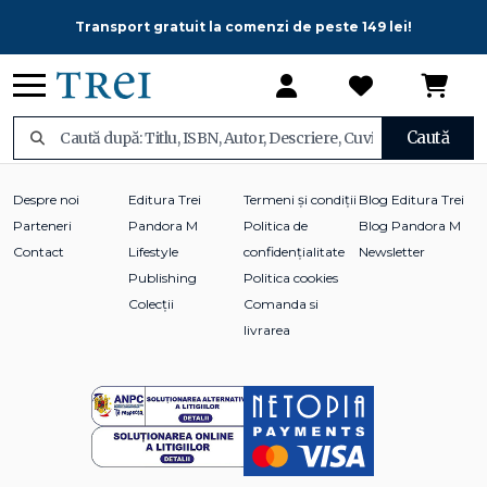
Transport gratuit la comenzi de peste 149 lei!
Caută
Despre noi
Editura Trei
Termeni și condiții
Blog Editura Trei
Parteneri
Pandora M
Politica de
Blog Pandora M
Contact
Lifestyle
confidențialitate
Newsletter
Publishing
Politica cookies
Colecții
Comanda si
livrarea