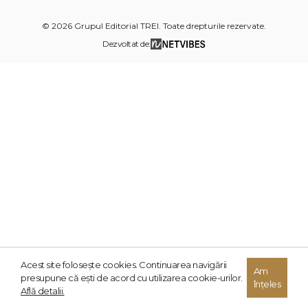
© 2026 Grupul Editorial TREI. Toate drepturile rezervate.
Dezvoltat de:
Acest site foloseşte cookies. Continuarea navigării
Am
presupune că eşti de acord cu utilizarea cookie-urilor.
înțeles
Află detalii.