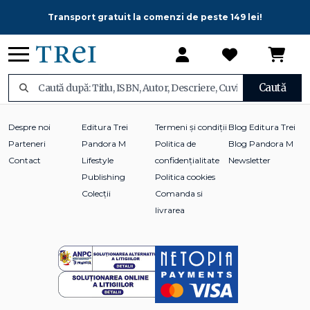
Transport gratuit la comenzi de peste 149 lei!
Caută
Despre noi
Editura Trei
Termeni și condiții
Blog Editura Trei
Parteneri
Pandora M
Politica de
Blog Pandora M
Contact
Lifestyle
confidențialitate
Newsletter
Publishing
Politica cookies
Colecții
Comanda si
livrarea