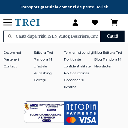
Transport gratuit la comenzi de peste 149 lei!
Caută
Despre noi
Editura Trei
Termeni și condiții
Blog Editura Trei
Parteneri
Pandora M
Politica de
Blog Pandora M
Contact
Lifestyle
confidențialitate
Newsletter
Publishing
Politica cookies
Colecții
Comanda si
livrarea