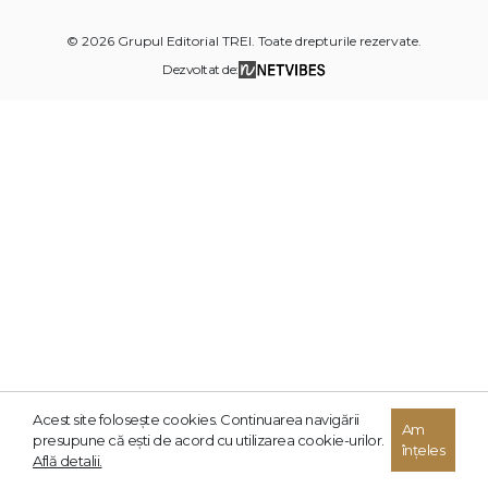
© 2026 Grupul Editorial TREI. Toate drepturile rezervate.
Dezvoltat de:
Acest site foloseşte cookies. Continuarea navigării
Am
presupune că eşti de acord cu utilizarea cookie-urilor.
înțeles
Află detalii.