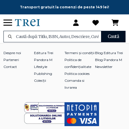
Transport gratuit la comenzi de peste 149 lei!
Caută
Despre noi
Editura Trei
Termeni și condiții
Blog Editura Trei
Parteneri
Pandora M
Politica de
Blog Pandora M
Contact
Lifestyle
confidențialitate
Newsletter
Publishing
Politica cookies
Colecții
Comanda si
livrarea