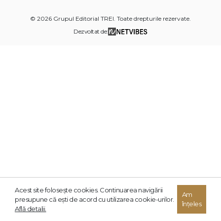
© 2026 Grupul Editorial TREI. Toate drepturile rezervate.
Dezvoltat de:
Acest site foloseşte cookies. Continuarea navigării
Am
presupune că eşti de acord cu utilizarea cookie-urilor.
înțeles
Află detalii.