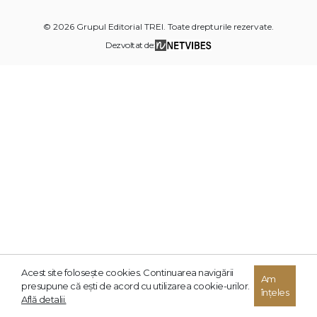
© 2026 Grupul Editorial TREI. Toate drepturile rezervate.
Dezvoltat de:
Acest site foloseşte cookies. Continuarea navigării
Am
presupune că eşti de acord cu utilizarea cookie-urilor.
înțeles
Află detalii.