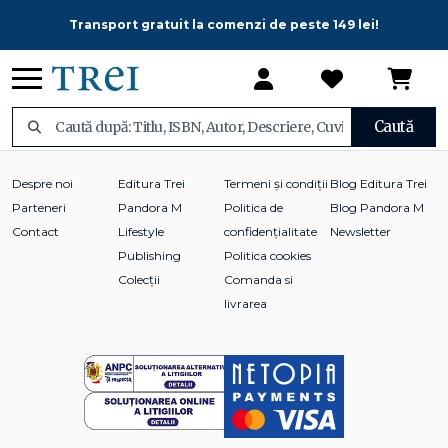
Transport gratuit la comenzi de peste 149 lei!
Caută
Despre noi
Editura Trei
Termeni și condiții
Blog Editura Trei
Parteneri
Pandora M
Politica de
Blog Pandora M
Contact
Lifestyle
confidențialitate
Newsletter
Publishing
Politica cookies
Colecții
Comanda si
livrarea