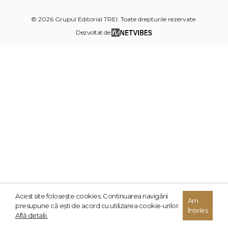
© 2026 Grupul Editorial TREI. Toate drepturile rezervate.
Dezvoltat de:
Acest site foloseşte cookies. Continuarea navigării
Am
presupune că eşti de acord cu utilizarea cookie-urilor.
înțeles
Află detalii.