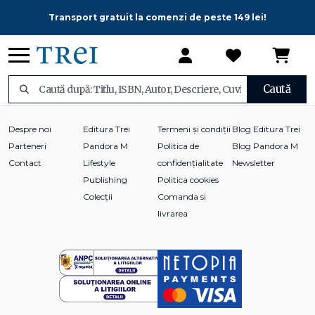
Transport gratuit la comenzi de peste 149 lei!
Caută
Despre noi
Editura Trei
Termeni și condiții
Blog Editura Trei
Parteneri
Pandora M
Politica de
Blog Pandora M
Contact
Lifestyle
confidențialitate
Newsletter
Publishing
Politica cookies
Colecții
Comanda si
livrarea