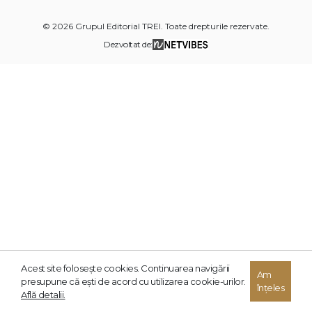
© 2026 Grupul Editorial TREI. Toate drepturile rezervate.
Dezvoltat de:
Acest site foloseşte cookies. Continuarea navigării
Am
presupune că eşti de acord cu utilizarea cookie-urilor.
înțeles
Află detalii.