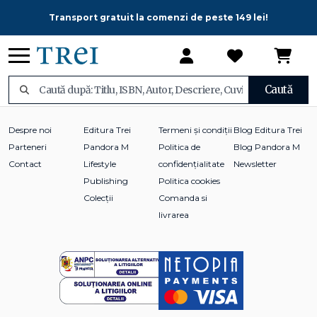
Transport gratuit la comenzi de peste 149 lei!
Caută
Despre noi
Editura Trei
Termeni și condiții
Blog Editura Trei
Parteneri
Pandora M
Politica de
Blog Pandora M
Contact
Lifestyle
confidențialitate
Newsletter
Publishing
Politica cookies
Colecții
Comanda si
livrarea