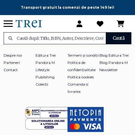
Transport gratuit la comenzi de peste 149 lei!
Caută
Despre noi
Editura Trei
Termeni și condiții
Blog Editura Trei
Parteneri
Pandora M
Politica de
Blog Pandora M
Contact
Lifestyle
confidențialitate
Newsletter
Publishing
Politica cookies
Colecții
Comanda si
livrarea