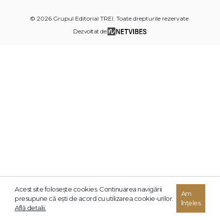
© 2026 Grupul Editorial TREI. Toate drepturile rezervate.
Dezvoltat de:
Acest site foloseşte cookies. Continuarea navigării
Am
presupune că eşti de acord cu utilizarea cookie-urilor.
înțeles
Află detalii.