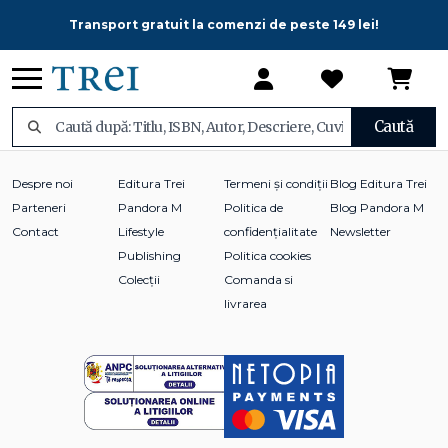
Transport gratuit la comenzi de peste 149 lei!
Caută
Despre noi
Editura Trei
Termeni și condiții
Blog Editura Trei
Parteneri
Pandora M
Politica de
Blog Pandora M
Contact
Lifestyle
confidențialitate
Newsletter
Publishing
Politica cookies
Colecții
Comanda si
livrarea