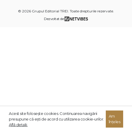
© 2026 Grupul Editorial TREI. Toate drepturile rezervate.
Dezvoltat de:
Acest site foloseşte cookies. Continuarea navigării
Am
presupune că eşti de acord cu utilizarea cookie-urilor.
înțeles
Află detalii.