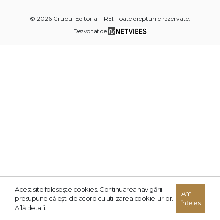
© 2026 Grupul Editorial TREI. Toate drepturile rezervate.
Dezvoltat de:
Acest site foloseşte cookies. Continuarea navigării
Am
presupune că eşti de acord cu utilizarea cookie-urilor.
înțeles
Află detalii.