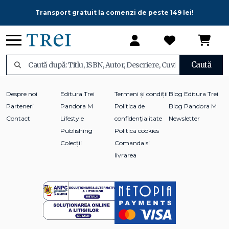
Transport gratuit la comenzi de peste 149 lei!
Caută
Despre noi
Editura Trei
Termeni și condiții
Blog Editura Trei
Parteneri
Pandora M
Politica de
Blog Pandora M
Contact
Lifestyle
confidențialitate
Newsletter
Publishing
Politica cookies
Colecții
Comanda si
livrarea