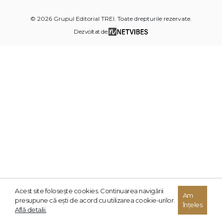
© 2026 Grupul Editorial TREI. Toate drepturile rezervate.
Dezvoltat de:
Acest site foloseşte cookies. Continuarea navigării
Am
presupune că eşti de acord cu utilizarea cookie-urilor.
înțeles
Află detalii.