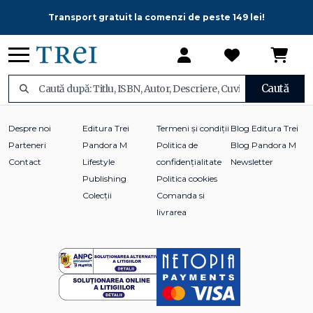
Transport gratuit la comenzi de peste 149 lei!
Caută
Despre noi
Editura Trei
Termeni și condiții
Blog Editura Trei
Parteneri
Pandora M
Politica de
Blog Pandora M
Contact
Lifestyle
confidențialitate
Newsletter
Publishing
Politica cookies
Colecții
Comanda si
livrarea