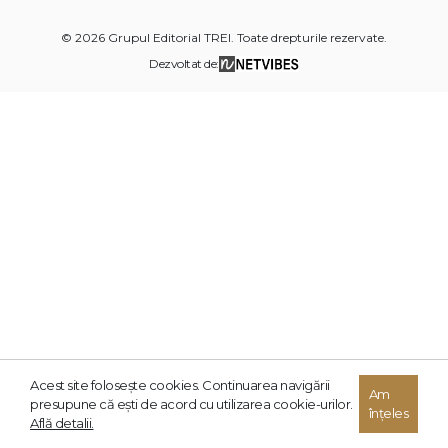
© 2026 Grupul Editorial TREI. Toate drepturile rezervate.
Dezvoltat de:
Acest site foloseşte cookies. Continuarea navigării
Am
presupune că eşti de acord cu utilizarea cookie-urilor.
înțeles
Află detalii.