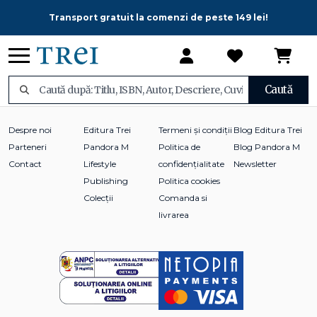
Transport gratuit la comenzi de peste 149 lei!
Caută
Despre noi
Editura Trei
Termeni și condiții
Blog Editura Trei
Parteneri
Pandora M
Politica de
Blog Pandora M
Contact
Lifestyle
confidențialitate
Newsletter
Publishing
Politica cookies
Colecții
Comanda si
livrarea