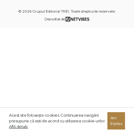
© 2026 Grupul Editorial TREI. Toate drepturile rezervate.
Dezvoltat de:
Acest site foloseşte cookies. Continuarea navigării
Am
presupune că eşti de acord cu utilizarea cookie-urilor.
înțeles
Află detalii.