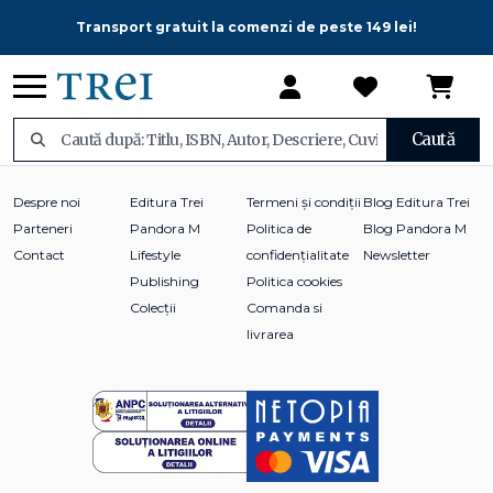
Transport gratuit la comenzi de peste 149 lei!
Caută
Despre noi
Editura Trei
Termeni și condiții
Blog Editura Trei
Parteneri
Pandora M
Politica de
Blog Pandora M
Contact
Lifestyle
confidențialitate
Newsletter
Publishing
Politica cookies
Colecții
Comanda si
livrarea