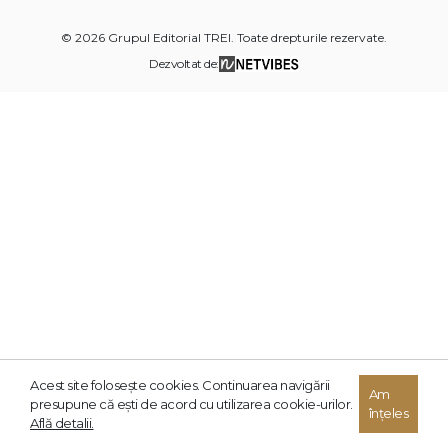
© 2026 Grupul Editorial TREI. Toate drepturile rezervate.
Dezvoltat de:
Acest site foloseşte cookies. Continuarea navigării
Am
presupune că eşti de acord cu utilizarea cookie-urilor.
înțeles
Află detalii.