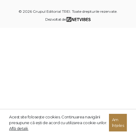
© 2026 Grupul Editorial TREI. Toate drepturile rezervate.
Dezvoltat de:
Acest site foloseşte cookies. Continuarea navigării
Am
presupune că eşti de acord cu utilizarea cookie-urilor.
înțeles
Află detalii.