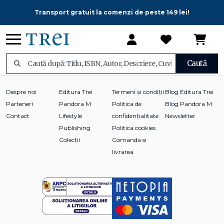
Transport gratuit la comenzi de peste 149 lei!
Caută
Despre noi
Editura Trei
Termeni și condiții
Blog Editura Trei
Parteneri
Pandora M
Politica de
Blog Pandora M
Contact
Lifestyle
confidențialitate
Newsletter
Publishing
Politica cookies
Colecții
Comanda si
livrarea