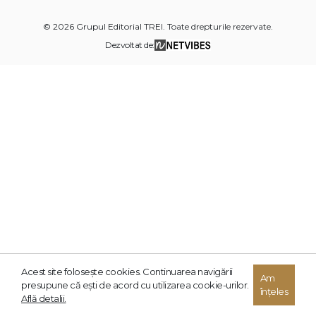
© 2026 Grupul Editorial TREI. Toate drepturile rezervate.
Dezvoltat de:
Acest site foloseşte cookies. Continuarea navigării
Am
presupune că eşti de acord cu utilizarea cookie-urilor.
înțeles
Află detalii.