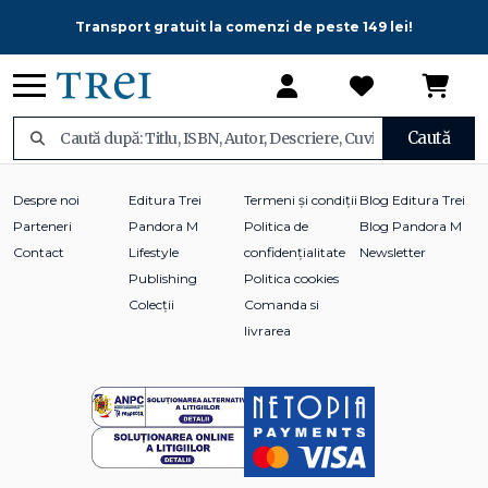
Transport gratuit la comenzi de peste 149 lei!
Caută
Despre noi
Editura Trei
Termeni și condiții
Blog Editura Trei
Parteneri
Pandora M
Politica de
Blog Pandora M
Contact
Lifestyle
confidențialitate
Newsletter
Publishing
Politica cookies
Colecții
Comanda si
livrarea