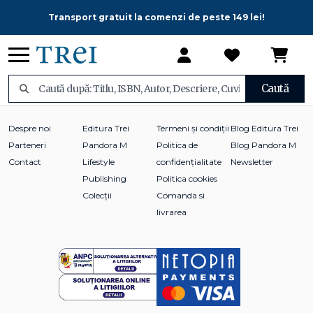
Transport gratuit la comenzi de peste 149 lei!
Caută
Despre noi
Editura Trei
Termeni și condiții
Blog Editura Trei
Parteneri
Pandora M
Politica de
Blog Pandora M
Contact
Lifestyle
confidențialitate
Newsletter
Publishing
Politica cookies
Colecții
Comanda si
livrarea