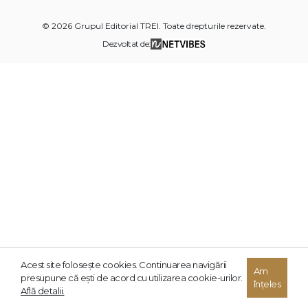
© 2026 Grupul Editorial TREI. Toate drepturile rezervate.
Dezvoltat de:
Acest site foloseşte cookies. Continuarea navigării
Am
presupune că eşti de acord cu utilizarea cookie-urilor.
înțeles
Află detalii.