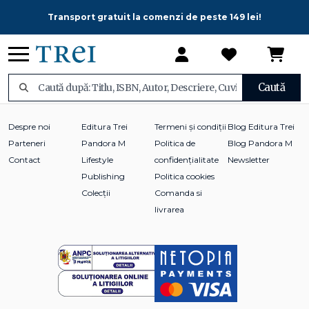
Transport gratuit la comenzi de peste 149 lei!
Caută
Despre noi
Editura Trei
Termeni și condiții
Blog Editura Trei
Parteneri
Pandora M
Politica de
Blog Pandora M
Contact
Lifestyle
confidențialitate
Newsletter
Publishing
Politica cookies
Colecții
Comanda si
livrarea