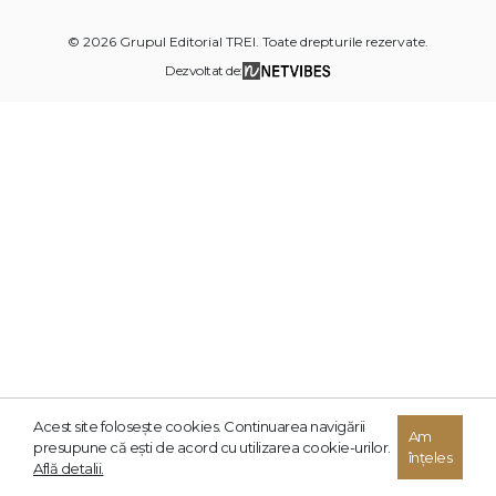
© 2026 Grupul Editorial TREI. Toate drepturile rezervate.
Dezvoltat de:
Acest site foloseşte cookies. Continuarea navigării
Am
presupune că eşti de acord cu utilizarea cookie-urilor.
înțeles
Află detalii.