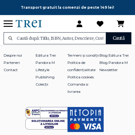
Transport gratuit la comenzi de peste 149 lei!
Caută
Despre noi
Editura Trei
Termeni și condiții
Blog Editura Trei
Parteneri
Pandora M
Politica de
Blog Pandora M
Contact
Lifestyle
confidențialitate
Newsletter
Publishing
Politica cookies
Colecții
Comanda si
livrarea