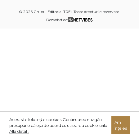
© 2026 Grupul Editorial TREI. Toate drepturile rezervate.
Dezvoltat de:
Acest site foloseşte cookies. Continuarea navigării
Am
presupune că eşti de acord cu utilizarea cookie-urilor.
înțeles
Află detalii.