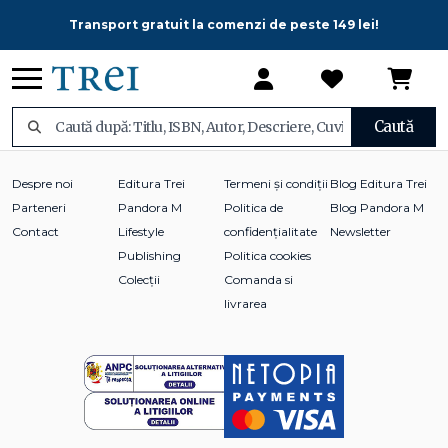
Transport gratuit la comenzi de peste 149 lei!
Caută
Despre noi
Editura Trei
Termeni și condiții
Blog Editura Trei
Parteneri
Pandora M
Politica de
Blog Pandora M
Contact
Lifestyle
confidențialitate
Newsletter
Publishing
Politica cookies
Colecții
Comanda si
livrarea