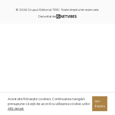
© 2026 Grupul Editorial TREI. Toate drepturile rezervate.
Dezvoltat de:
Acest site foloseşte cookies. Continuarea navigării
Am
presupune că eşti de acord cu utilizarea cookie-urilor.
înțeles
Află detalii.