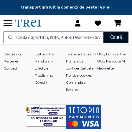
Transport gratuit la comenzi de peste 149 lei!
Caută
Despre noi
Editura Trei
Termeni și condiții
Blog Editura Trei
Parteneri
Pandora M
Politica de
Blog Pandora M
Contact
Lifestyle
confidențialitate
Newsletter
Publishing
Politica cookies
Colecții
Comanda si
livrarea