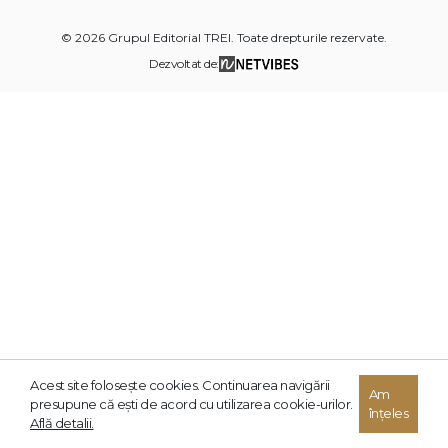
© 2026 Grupul Editorial TREI. Toate drepturile rezervate.
Dezvoltat de:
Acest site foloseşte cookies. Continuarea navigării
Am
presupune că eşti de acord cu utilizarea cookie-urilor.
înțeles
Află detalii.